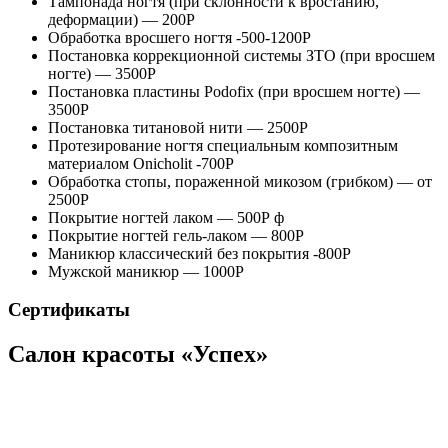
Тампонада ногтя (при склонности к вростанию,
деформации) — 200Р
Обработка вросшего ногтя -500-1200Р
Постановка коррекционной системы ЗТО (при вросшем
ногте) — 3500Р
Постановка пластины Podofix (при вросшем ногте) —
3500Р
Постановка титановой нити — 2500Р
Протезирование ногтя специальным композитным
материалом Onicholit -700Р
Обработка стопы, пораженной микозом (грибком) — от
2500Р
Покрытие ногтей лаком — 500Р ф
Покрытие ногтей гель-лаком — 800Р
Маникюр классический без покрытия -800Р
Мужской маникюр — 1000Р
Сертификаты
Салон красоты «Успех»